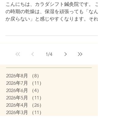
こんにちは、カラダシフト鍼灸院です。 こ
緊張が抜けにくくなります。その結果、フェ
は、体の緊張が固定されている可能性もあり
の時期の乾燥は、保湿を頑張っても「なんだ
イスラインがぼやけたり、表情が硬く見えた
ます。カラダシフト鍼灸院では、酸素ルーム
か戻らない」と感じやすくなります。それは
りして“戻りにくさ”につながることがありま
（高気圧酸素）の落ち着いた環境で施術を行
肌そのものの乾きだけでなく、冷えや緊張で
す。 今夜できるケアとしては、まず首を冷
い、リラックスしやすい状態を作りながら、
巡りが落ちたり、むくみが残ったりして、肌
やさないこと。そして湯船に短く浸かって一
鍼施術や手技で巡りを整えるサポートをして
の手応えが鈍くなりやすいからです。 乾燥
度温め、寝る前に深呼吸を数回。「緩むきっ
います。 「最近ずっとスッキリしない」
対策は“塗る”に加えて、戻りやすい土台を作
かけ」を入れるだけでも、翌朝の印象が変わ
「これが普通になってきた」と感じたら、無
1
/
4
るのがポイント。例えば、首まわりを冷やさ
ることがあります。 カラダシフト鍼灸院で
理を重ねる前に一度整えておくと安心です。
ない、湯船で短く温まる、寝る前に深呼吸を
は、酸素ルーム（高気圧酸素）の落ち着いた
#だ
数回。小さなことでも、体が緩むきっかけが
環境で施術を行い、リラックスしやすい状態
2026年8月
（8）
8件の記事
あると、翌朝の印象が変わることがありま
を作りながら、美容鍼や小顔矯正（手技）で
2026年7月
（11）
11件の記事
す。 カラダシフト鍼灸院では、酸素ルーム
顔まわりの戻りにくさにアプローチします。
2026年6月
（4）
4件の記事
（高気圧酸素）の落ち着いた環境で施術を行
肌状態やその日の疲れに合わせて刺激量や組
2026年5月
（11）
11件の記事
い、リラックスしやすい状態を作りながら、
み立てを調整し、無理に引き上げるのではな
2026年4月
（26）
26件の記事
美容鍼や小顔矯正（手技）で「乾燥が戻りに
く「整った状態に戻りやすい土台」を作るこ
2026年3月
（11）
11件の記事
くい感じ」にアプローチします。1月のうち
とを大切にしています。...
2026年2月
（12）
12件の記事
に一度整えておくと、2月の乾燥シーズンも
2026年1月
（38）
38件の記事
ラクになりやすいです。 肌の手応えが落ち
2025年12月
（7）
7件の記事
る時期は、崩れきる前に整えておくと安心で