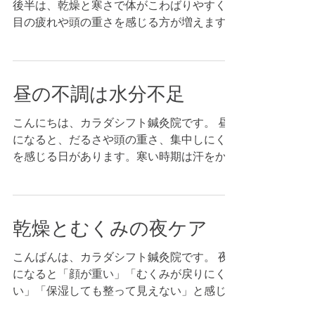
後半は、乾燥と寒さで体がこわばりやすく、
すい刺激を減らす方が早い日があります。
で“戻りにくさ”にアプローチします。 「最
目の疲れや頭の重さを感じる方が増えます。
おすすめはこの3つです。・洗顔はこすら
近、写真で違和感が増えた」「スキンケアだ
スマホやPCの時間が長いと、知らないうち
ず、泡を転がす・タオルは押さえるだけ（拭
けでは追いつかない」と感じたら、整え直す
に首が前に出て、肩がすくむ姿勢になりがち
かない）・寝る前に1分だけ「奥歯を離す」
タイミングかもしれません。 無理に引き上
です。 この姿勢が続くと、呼吸が浅くな
（食いしばりをゆるめる） 摩擦と緊張が減
げるのではなく、整った状態に
昼の不調は水分不足
り、首肩まわりが緊張したまま固定されやす
るだけでも、翌朝の手応えが変わる方も少な
くなります。すると、目の疲れが抜けにく
くありません。 カラダシフト鍼灸院では、
こんにちは、カラダシフト鍼灸院です。 昼
い、頭が重い、午後に集中できない…という
酸素ルーム（高気圧酸素）の落ち着いた環境
になると、だるさや頭の重さ、集中しにくさ
形で表に出ることがあります。「目薬や休憩
で施術を行い、リラックスしやすい状態を作
を感じる日があります。寒い時期は汗をかか
だけでは戻りにくい」日は、首肩の緊張が関
りながら、美容鍼や小顔矯正（手技）で“戻
ない分、水分が足りていないのに気づきにく
係していることもあります。 今日できる簡
りにくさ”にアプローチします。最近、写真
く、体が重く感じやすいことがあります。
単なケアは、1分だけ“首の前をゆるめる”こ
や鏡で違和感が増えてきた、スキンケアだけ
意外と多いのが「朝は飲んだつもり」でも、
と。あごを軽く引いて、肩をすくめてストン
では追いつかないと感じたら、整え直すタイ
乾燥とむくみの夜ケア
午前中にほとんど水分が入っていないパター
と落とす。その後、口を閉じたまま鼻でゆっ
ミングかもしれません。 無理に引き上げる
ン。水分が不足すると巡りが落ちやすく、首
くり吸って、長めに吐く。これだけでも、午
のではなく、整った状態に戻りやすい土台
こんばんは、カラダシフト鍼灸院です。 夜
肩の張りや頭の重さにつながる方もいます。
後の重さが軽くなることがあります。 それ
になると「顔が重い」「むくみが戻りにく
気合の問題ではなく、単純に“補給不足”で起
でも張りが抜けにくい、ずっとスッキリしな
い」「保湿しても整って見えない」と感じる
きていることもあります。 今日の昼にでき
い状態が続く時は、緊張が固定されているサ
日があります。この時期は乾燥だけでなく、
るのは、難しいことではなく 先に一杯 。冷
インかもしれません。カラダシフト鍼灸院で