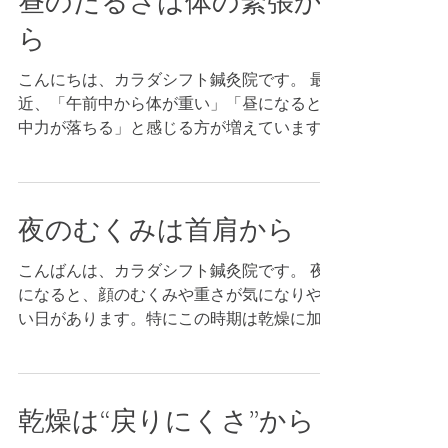
昼のだるさは体の緊張か
呼吸が浅くなり、顔まわりの緊張が抜けにく
短く湯船に浸かる。 大きなことを増やすよ
きる前に一度整えておくと安心です。...
ら
くなります。その結果、フェイスラインがす
り、戻りやすい状態を作る方が効果的な日も
っきりしにくかったり、表情が硬く見えたり
あります。 カラダシフト鍼灸院では、酸素
こんにちは、カラダシフト鍼灸院です。 最
して“戻りにくさ”につながることがありま
ルーム（高気圧酸素）の落ち着いた環境で施
近、「午前中から体が重い」「昼になると集
す。 今夜できるケアとしては、・首を冷や
術を行い、リラックスしやすい状態を作りな
中力が落ちる」と感じる方が増えています。
さない（首の後ろを温めるのがコツ）・湯船
がら、鍼施術や手技で巡りを整えるサポート
寒さや乾燥が続くこの時期は、無意識に体が
に短く浸かって一度ゆるめる・寝る前に深呼
をしています。 「最近ずっとスッキリしな
こわばり、力が抜けにくい状態になりがちで
吸を数回頑張って何かを増やすより、緩むき
い」「疲れが当たり前になってきた」と感じ
す。 体が緊張したままだと呼吸が浅くな
っかけを入れる方が効果的な日もあります。
たら、無理を重ねる前に一度整えておくと安
夜のむくみは首肩から
り、巡りも落ちやすくなります。その結果、
カラダシフト鍼灸院では、酸素ルーム（高気
だるさや頭の重さ、首肩の張りとして表に出
圧酸素）の落ち着いた環境で施術を行い、リ
こんばんは、カラダシフト鍼灸院です。 夜
てくることがあります。「休んでも回復しき
ラックスしやすい状態を作りながら、美容鍼
になると、顔のむくみや重さが気になりやす
れない」と感じるのは、体が緊張モードから
や小顔矯正（手技）で顔まわりの戻りにくさ
い日があります。特にこの時期は乾燥に加え
戻れていないサインかもしれません。 昼間
にアプローチします。「スキンケアはしてい
て、冷えや首肩のこわばりで巡りが落ちやす
にできる対策としては、・肩をすくめてスト
るのに整って見えない」「最近写真で違和感
く、「保湿はしているのに整って見えない」
ンと落とす・背伸びをしながら深呼吸を数
が出てきた」と感じたら、崩れきる前に一度
と感じる方も少なくありません。 ポイント
回・温かい飲み物を一杯とるこうした小さな
整えておくと安心です。...
乾燥は“戻りにくさ”から
は、肌だけを追いかけないこと。首肩が固い
リセットでも、午後の体の軽さが変わること
ままだと呼吸が浅くなりやすく、顔まわりの
があります。 それでも重さが抜けにくい時