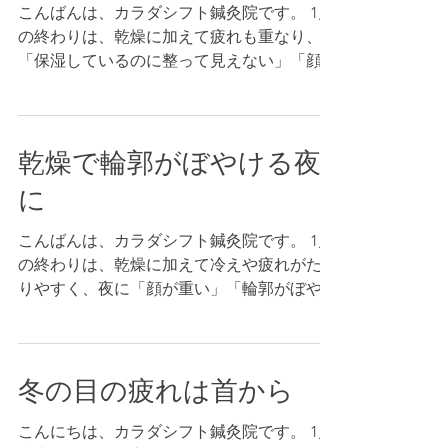
こんばんは、カラダシフト鍼灸院です。 1月
の終わりは、乾燥に加えて疲れも重なり、
「保湿しているのに整って見えない」「顔が
重い」「輪郭がぼやける」と感じやすい時期
です。 肌の乾きだけでなく、むくみや食い
しばり、首肩のこわばりが重なると“戻りに
乾燥で輪郭がぼやける夜
くさ”が出やすくなります。 今夜のポイント
は、足すケアより“減らすケア”。 スキンケ
に
アを増やすより、刺激になりやすい行動を一
つ減らす方が、肌が落ち着きやすい日があり
こんばんは、カラダシフト鍼灸院です。 1月
ます。 おすすめはこの3つです。 ・洗顔はこ
の終わりは、乾燥に加えて冷えや疲れがたま
すらず、泡を転がす ・タオルは押さえるだ
りやすく、夜に「顔が重い」「輪郭がぼやけ
け（拭かない） ・寝る前に1分だけ「奥歯を
る」と感じやすい時期です。保湿はしている
離す」（食いしばりをゆるめる） 摩擦と緊
のに整って見えないのは、肌の乾きだけでな
張が減るだけでも、翌朝の手応えが変わる方
く、むくみや食いしばり、首肩のこわばりが
も少なくありません。 カラダシフト鍼灸院
冬の目の疲れは首から
重なっていることもあります。 今夜のポイ
では、酸素ルーム（高気圧酸素）の落ち着い
ントは、足すケアより“引くケア”。スキンケ
た環境で施術を行い、リラックスしやすい状
こんにちは、カラダシフト鍼灸院です。 1月
アを増やすより、戻りにくさの原因になりや
態を作りながら、美容鍼や小顔矯正（手技）