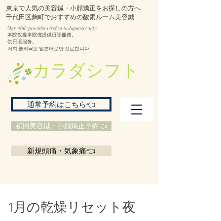
東京で人気の美容鍼・小顔矯正をお探しの方へ
千代田区麹町でおすすめの酸素ルーム美容鍼
Our clinic provides services in Japanese only.
本院仅提本院僅提供日語服務。
供日语服务。
저희 클리닉은 일본어로만 진료합니다.
​カラダシフト
通常予約はこちら👈
初回美容鍼・小顔矯正予約👈
新規頭痛・気象痛👈
1月の乾燥リセット夜