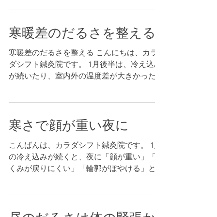
冷えで体が緊張し、首肩がこわばって巡りが
たい水がつらい方は、白湯や常温でOKで
は、酸素ルーム（高気圧酸素）の落ち着いた
落ちやすいのも原因の一つです。 ポイント
す。その後、肩をすくめてストンと落とす動
環境で施術を行い、リラックスしやすい状態
寒暖差のだるさを整える
は、肌だけを追いかけないこと。首肩が固い
きを2〜3回。これだけでも午後が楽になるこ
を作りながら、鍼施術や手技で巡りを整える
ままだと呼吸が浅くなり、顔まわりの緊張が
とがあります。 それでも「ずっと重い」
サポートをしています。...
寒暖差のだるさを整える こんにちは、カラ
抜けにくくなります。その結果、フェイスラ
「回復が追いつかない」状態が続く時は、緊
ダシフト鍼灸院です。 1月後半は、冷え込み
インがぼやけたり、表情が硬く見えたりし
張が抜けにくくなっているサインかもしれま
が続いたり、室内外の温度差が大きかったり
て“戻りにくさ”につながることがあります。
せん。カラダシフト鍼灸院では、酸素ルーム
して、体が思った以上に疲れやすい時期で
今夜できるケアは、温めてゆるめることを優
（高気圧酸素）の落ち着いた環境で施術を行
す。 「だるい」「頭が重い」「昼から集中
先するのがおすすめです。首を冷やさない、
い、リラックスしやすい状態を作りながら、
できない」といった不調が出るのも珍しくあ
湯船に短く浸かる、寝る前に深呼吸を数回。
鍼施術や手技で巡りを整えるサポートをして
寒さで顔が重い夜に
りません。 寒暖差が大きいと、体は体温を
頑張って何かを増やすより、緩むきっかけを
います。 無理を重ねる前に、一度整えてお
保とうとして無意識に力が入り、呼吸も浅く
入れる方が効果的な日もあります。 カラダ
くと安心です。 #だるさ #頭重感 #
こんばんは、カラダシフト鍼灸院です。 1月
なりがちです。 その結果、首肩がこわば
シフト鍼灸院では、酸素ルーム（高気圧酸
の冷え込みが続くと、夜に「顔が重い」「む
り、巡りが落ちて回復感が下がる…という流
素）の落ち着いた環境で施術を行い、リラッ
くみが戻りにくい」「輪郭がぼやける」と感
れが起こりやすくなります。 気合の問題で
クスしやすい状態を作りながら、美容鍼や小
じやすくなります。乾燥だけでなく、寒さで
はなく、体が適応しようとして負担が増えて
顔矯正（手技）で「乾燥が戻りにくい感じ」
体が緊張し、首肩がこわばることで巡りが落
いるだけ、ということも多いです。 今日で
や顔まわりの重さにアプローチします。最
ちやすいのも一因です。 ポイントは、肌だ
きる対策は「緩むきっかけ」を入れること。
近、写真や鏡で違和感が増えてきた、スキン
けを追いかけないこと。首肩が固いままだと
首を冷やさない、温かい飲み物を先に一杯、
ケアだけでは追いつかないと感じたら、崩れ