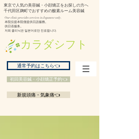
東京で人気の美容鍼・小顔矯正をお探しの方へ
千代田区麹町でおすすめの酸素ルーム美容鍼
Our clinic provides services in Japanese only.
本院仅提本院僅提供日語服務。
供日语服务。
저희 클리닉은 일본어로만 진료합니다.
​カラダシフト
通常予約はこちら👈
初回美容鍼・小顔矯正予約👈
新規頭痛・気象痛👈