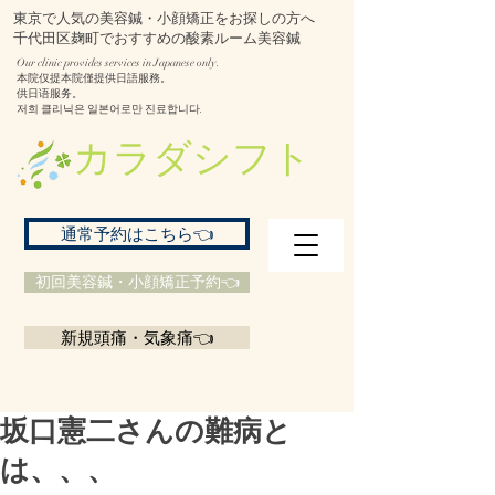
東京で人気の美容鍼・小顔矯正をお探しの方へ
千代田区麹町でおすすめの酸素ルーム美容鍼
Our clinic provides services in Japanese only.
本院仅提本院僅提供日語服務。
供日语服务。
저희 클리닉은 일본어로만 진료합니다.
​カラダシフト
通常予約はこちら👈
初回美容鍼・小顔矯正予約👈
新規頭痛・気象痛👈
坂口憲二さんの難病と
は、、、