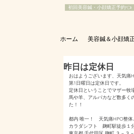
初回美容鍼・小顔矯正予約👈
ホーム
美容鍼＆小顔矯
昨日は定休日
おはようございます、天気痛H
第1日曜日は定休日です。
定休日ということでマザー牧場
馬や羊、アルパカなど数多く
た！！
都内 唯一！　天気痛HPO整体
カラダシフト　麹町駅徒歩１
東京都 千代田区 麹町 ３－