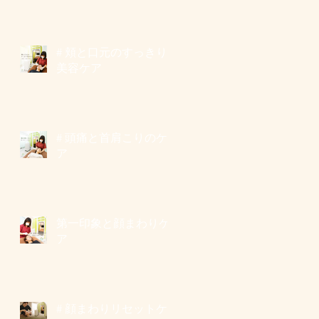
# 頬と口元のすっきり
美容ケア
# 頭痛と首肩こりのケ
ア
第一印象と顔まわりケ
ア
# 顔まわりリセットケ