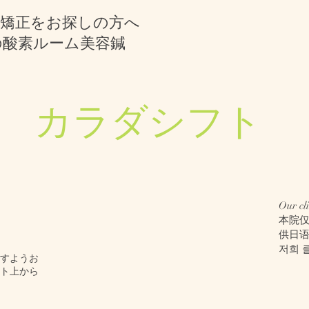
顔矯正をお探しの方へ
の酸素ルーム美容鍼
​カラダシフト
Our cli
本院
供日
저희 
ますようお
ト上から