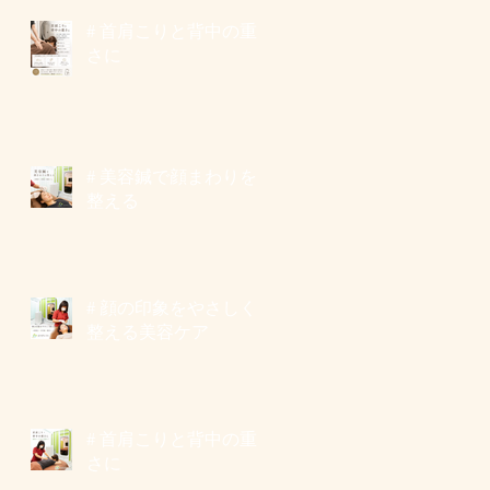
# 首肩こりと背中の重
さに
# 美容鍼で顔まわりを
整える
# 顔の印象をやさしく
整える美容ケア
# 首肩こりと背中の重
さに