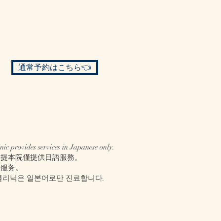
通常予約はこちら👈
nic provides services in Japanese only.
仅提本院僅提供日語服務。
语服务。
클리닉은 일본어로만 진료합니다.