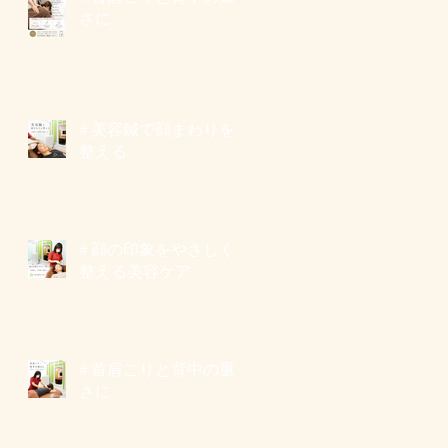
さに
# 美容鍼で顔まわりを
整える
# 顔の印象をやさしく
整える美容ケア
# 首肩こりと背中の重
さに