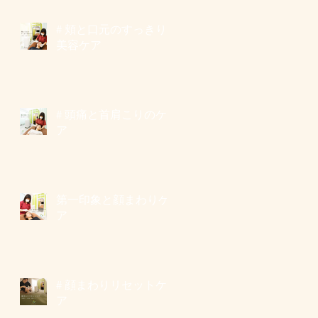
# 頬と口元のすっきり
美容ケア
# 頭痛と首肩こりのケ
ア
第一印象と顔まわりケ
ア
# 顔まわりリセットケ
ア