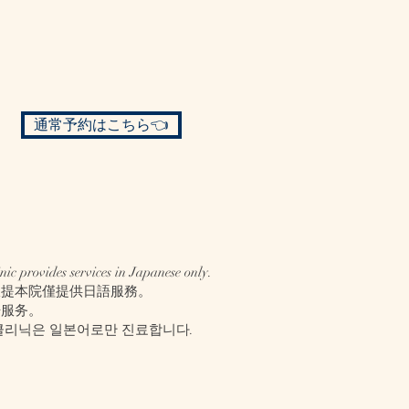
通常予約はこちら👈
nic provides services in Japanese only.
仅提本院僅提供日語服務。
语服务。
클리닉은 일본어로만 진료합니다.