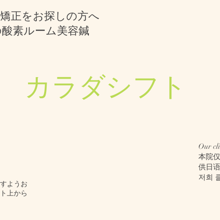
顔矯正をお探しの方へ
の酸素ルーム美容鍼
​カラダシフト
Our cli
本院
供日
저희 
ますようお
ト上から