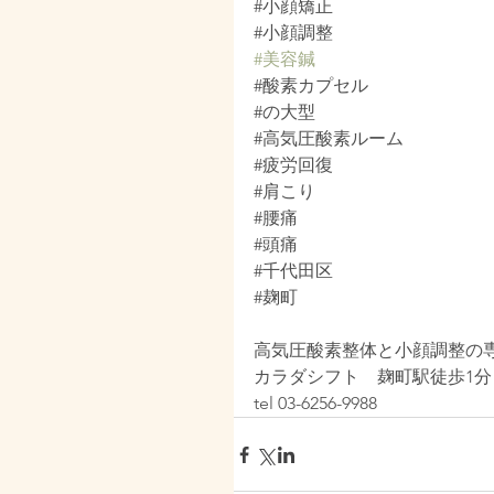
#小顔矯正
#小顔調整
#美容鍼
#酸素カプセル
#の大型
#高気圧酸素ルーム
#疲労回復
#肩こり
#腰痛
#頭痛
#千代田区
#麹町
高気圧酸素整体と小顔調整の
カラダシフト　麹町駅徒歩1分
tel 03-6256-9988