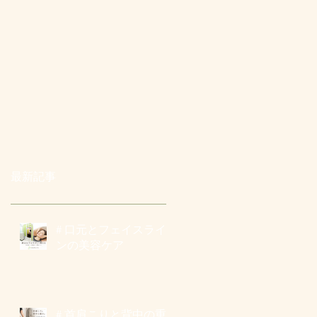
最新記事
# 口元とフェイスライ
ンの美容ケア
# 首肩こりと背中の重