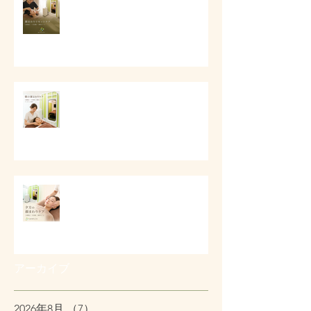
# 顔まわりリセットケア
# 朝の顔まわりが重い時に
# 夕方に顔が重く見える時に
アーカイブ
2026年8月
（7）
7件の記事