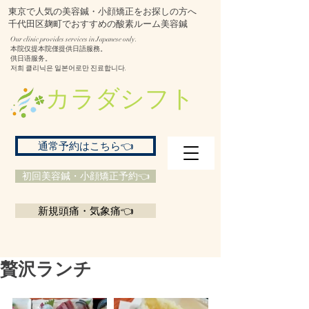
東京で人気の美容鍼・小顔矯正をお探しの方へ
千代田区麹町でおすすめの酸素ルーム美容鍼
Our clinic provides services in Japanese only.
本院仅提本院僅提供日語服務。
供日语服务。
저희 클리닉은 일본어로만 진료합니다.
​カラダシフト
通常予約はこちら👈
初回美容鍼・小顔矯正予約👈
新規頭痛・気象痛👈
贅沢ランチ