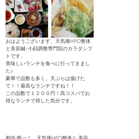
おはようございます、天気痛HPO整体
と美容鍼･小顔調整専門院のカラダシフ
トです。
美味しいランチを食べに行ってきまし
た♪
豪華で品数も多く、天ぷらは揚げた
て！！最高なランチですね！！
この品数で１２００円！高コスパでお
得なランチで得した気分です。
都内 唯一！　天気痛HPO整体と 美容