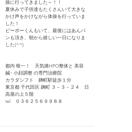
操に行ってきました～！！
夏休みで子供達もたくさんいて大きな
かけ声をかけながら体操を行っていま
した！
ピーポーくんもいて、最後にはあんパ
ンも頂き、朝から嬉しい一日になりま
した(^^)
都内 唯一！　天気痛HPO整体と 美容
鍼･ 小顔調整 の専門治療院
カラダシフト　麹町駅徒歩１分
東京都 千代田区 麹町 ３－３－２４　日
高屋の上５階
tel　０３６２５６９９８８