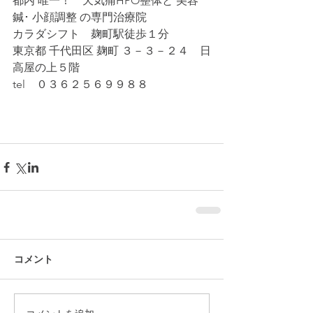
都内 唯一！　天気痛HPO整体と 美容
鍼･ 小顔調整 の専門治療院
カラダシフト　麹町駅徒歩１分
東京都 千代田区 麹町 ３－３－２４　日
高屋の上５階
tel　０３６２５６９９８８
コメント