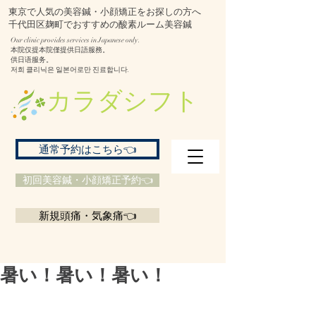
東京で人気の美容鍼・小顔矯正をお探しの方へ
千代田区麹町でおすすめの酸素ルーム美容鍼
Our clinic provides services in Japanese only.
本院仅提本院僅提供日語服務。
供日语服务。
저희 클리닉은 일본어로만 진료합니다.
​カラダシフト
通常予約はこちら👈
初回美容鍼・小顔矯正予約👈
新規頭痛・気象痛👈
暑い！暑い！暑い！