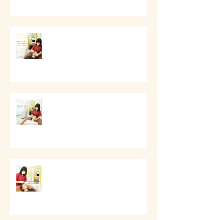
# 頬と口元のすっきり美容ケア
# 頭痛と首肩こりのケア
第一印象と顔まわりケア