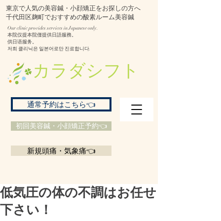
東京で人気の美容鍼・小顔矯正をお探しの方へ
千代田区麹町でおすすめの酸素ルーム美容鍼
Our clinic provides services in Japanese only.
本院仅提本院僅提供日語服務。
供日语服务。
저희 클리닉은 일본어로만 진료합니다.
​カラダシフト
通常予約はこちら👈
初回美容鍼・小顔矯正予約👈
新規頭痛・気象痛👈
低気圧の体の不調はお任せ
下さい！