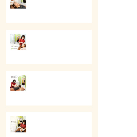
# 顔の印象をやさしく整える美容
ケア
# 首肩こりと背中の重さに
# 頬と口元のすっきり美容ケア