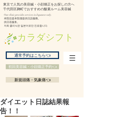
東京で人気の美容鍼・小顔矯正をお探しの方へ
千代田区麹町でおすすめの酸素ルーム美容鍼
Our clinic provides services in Japanese only.
本院仅提本院僅提供日語服務。
供日语服务。
저희 클리닉은 일본어로만 진료합니다.
​カラダシフト
通常予約はこちら👈
初回美容鍼・小顔矯正予約👈
新規頭痛・気象痛👈
ダイエット日誌結果報
告！！