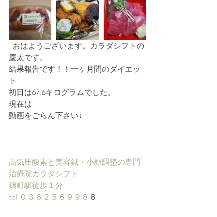
  おはようございます。カラダシフトの
慶太です。
結果報告です！！一ヶ月間のダイエッ
ト
初日は67.6キログラムでした。
現在は
動画をごらん下さい↓
高気圧酸素と美容鍼・小顔調整の専門
治療院カラダシフト
麹町駅徒歩１
分
tel ０３６２５６９９８
８