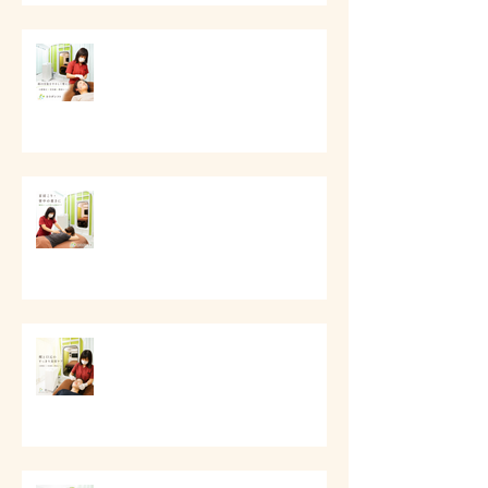
# 顔の印象をやさしく整える美容
ケア
# 首肩こりと背中の重さに
# 頬と口元のすっきり美容ケア