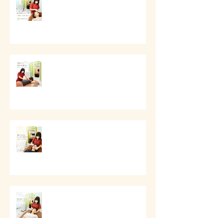
ケア
# 首肩こりと背中の重さに
# 頬と口元のすっきり美容ケア
# 頭痛と首肩こりのケア