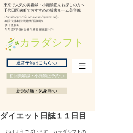
東京で人気の美容鍼・小顔矯正をお探しの方へ
千代田区麹町でおすすめの酸素ルーム美容鍼
Our clinic provides services in Japanese only.
本院仅提本院僅提供日語服務。
供日语服务。
저희 클리닉은 일본어로만 진료합니다.
​カラダシフト
通常予約はこちら👈
初回美容鍼・小顔矯正予約👈
新規頭痛・気象痛👈
ダイエット日誌１１日目
おはようございます。カラダシフトの