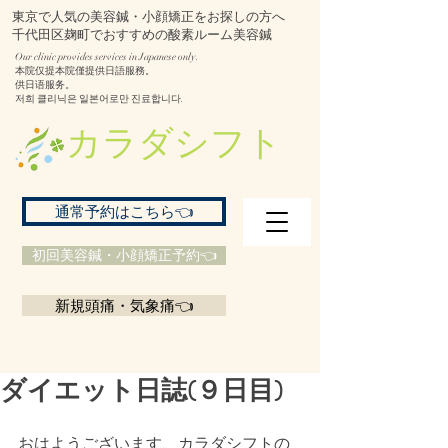
東京で人気の美容鍼・小顔矯正をお探しの方へ
千代田区麹町でおすすめの酸素ルーム美容鍼
Our clinic provides services in Japanese only.
本院仅提本院僅提供日語服務。
供日语服务。
저희 클리닉은 일본어로만 진료합니다.
​カラダシフト
通常予約はこちら👈
初回美容鍼・小顔矯正予約👈
新規頭痛・気象痛👈
ダイエット日誌(９日目)
おはようございます、カラダシフトの