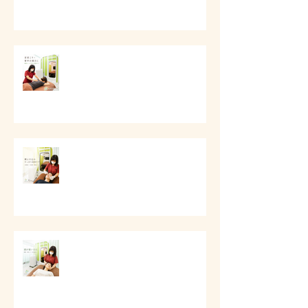
# 首肩こりと背中の重さに
# 頬と口元のすっきり美容ケア
# 頭痛と首肩こりのケア