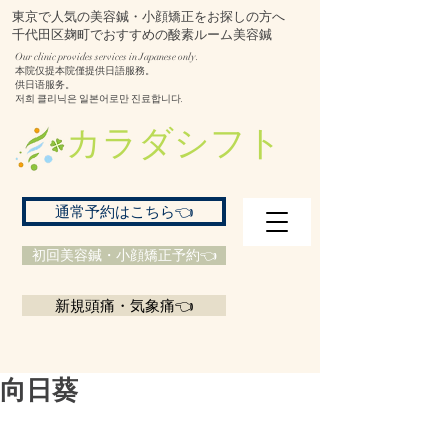
東京で人気の美容鍼・小顔矯正をお探しの方へ
千代田区麹町でおすすめの酸素ルーム美容鍼
Our clinic provides services in Japanese only.
本院仅提本院僅提供日語服務。
供日语服务。
저희 클리닉은 일본어로만 진료합니다.
​カラダシフト
通常予約はこちら👈
初回美容鍼・小顔矯正予約👈
新規頭痛・気象痛👈
向日葵