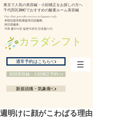
東京で人気の美容鍼・小顔矯正をお探しの方へ
千代田区麹町でおすすめの酸素ルーム美容鍼
Our clinic provides services in Japanese only.
本院仅提本院僅提供日語服務。
供日语服务。
저희 클리닉은 일본어로만 진료합니다.
​カラダシフト
通常予約はこちら👈
初回美容鍼・小顔矯正予約👈
新規頭痛・気象痛👈
週明けに顔がこわばる理由