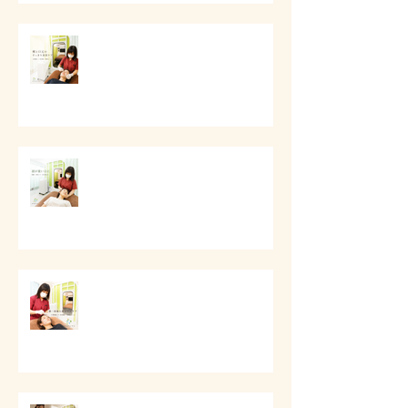
# 頬と口元のすっきり美容ケア
# 頭痛と首肩こりのケア
第一印象と顔まわりケア