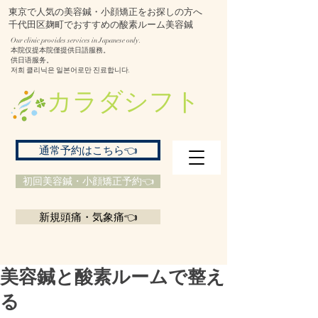
東京で人気の美容鍼・小顔矯正をお探しの方へ
千代田区麹町でおすすめの酸素ルーム美容鍼
Our clinic provides services in Japanese only.
本院仅提本院僅提供日語服務。
供日语服务。
저희 클리닉은 일본어로만 진료합니다.
​カラダシフト
通常予約はこちら👈
初回美容鍼・小顔矯正予約👈
新規頭痛・気象痛👈
美容鍼と酸素ルームで整え
る