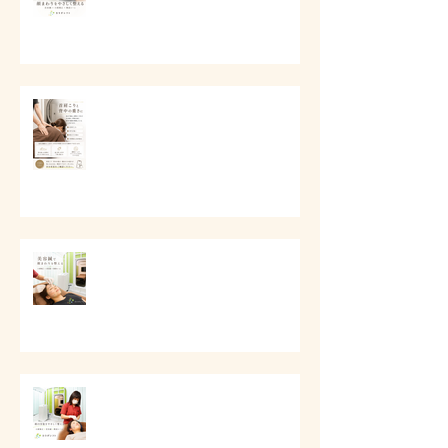
# 首肩こりと背中の重さに
# 美容鍼で顔まわりを整える
# 顔の印象をやさしく整える美容
ケア