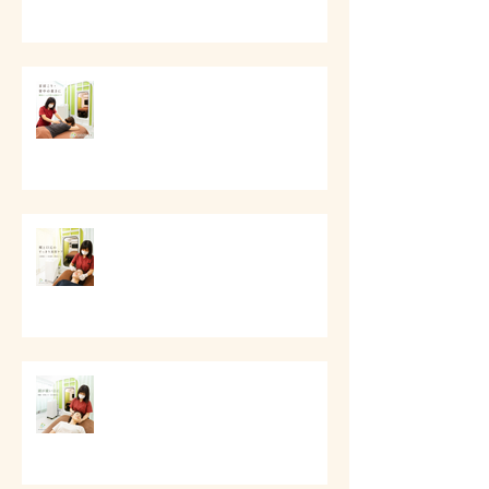
# 首肩こりと背中の重さに
# 頬と口元のすっきり美容ケア
# 頭痛と首肩こりのケア