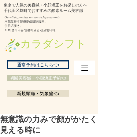
東京で人気の美容鍼・小顔矯正をお探しの方へ
千代田区麹町でおすすめの酸素ルーム美容鍼
Our clinic provides services in Japanese only.
本院仅提本院僅提供日語服務。
供日语服务。
저희 클리닉은 일본어로만 진료합니다.
​カラダシフト
通常予約はこちら👈
初回美容鍼・小顔矯正予約👈
新規頭痛・気象痛👈
無意識の力みで顔がかたく
見える時に