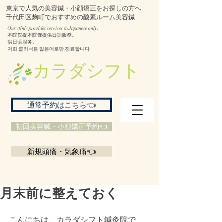
東京で人気の美容鍼・小顔矯正をお探しの方へ
千代田区麹町でおすすめの酸素ルーム美容鍼
Our clinic provides services in Japanese only.
本院仅提本院僅提供日語服務。
供日语服务。
저희 클리닉은 일본어로만 진료합니다.
​カラダシフト
通常予約はこちら👈
初回美容鍼・小顔矯正予約👈
新規頭痛・気象痛👈
月末前に整えておく
こんにちは、カラダシフト鍼灸院で