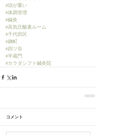
#頭が重い
#体調管理
#鍼灸
#高気圧酸素ルーム
#千代田区
#麹町
#四ツ谷
#半蔵門
#カラダシフト鍼灸院
コメント