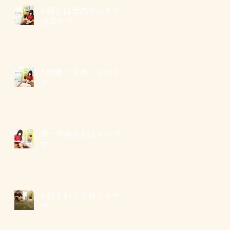
# 頬と口元のすっきり
美容ケア
# 頭痛と首肩こりのケ
ア
第一印象と顔まわりケ
ア
# 顔まわりリセットケ
ア