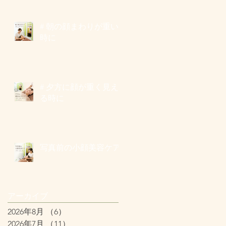
# 朝の顔まわりが重い
時に
# 夕方に顔が重く見え
る時に
写真前の小顔美容ケア
アーカイブ
2026年8月
（6）
6件の記事
2026年7月
（11）
11件の記事