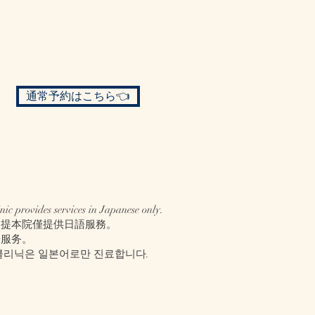
通常予約はこちら👈
nic provides services in Japanese only.
仅提本院僅提供日語服務。
语服务。
클리닉은 일본어로만 진료합니다.