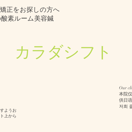
顔矯正をお探しの方へ
の酸素ルーム美容鍼
​カラダシフト
Our cli
本院
供日
저희 
ますようお
ト上から