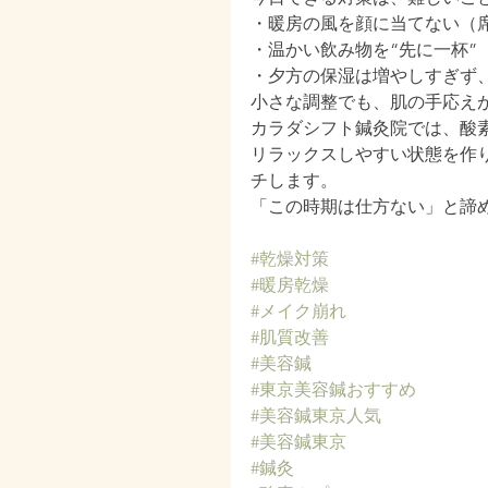
・暖房の風を顔に当てない（
・温かい飲み物を“先に一杯”
・夕方の保湿は増やしすぎず
小さな調整でも、肌の手応え
カラダシフト鍼灸院では、酸
リラックスしやすい状態を作
チします。
「この時期は仕方ない」と諦
#乾燥対策
#暖房乾燥
#メイク崩れ
#肌質改善
#美容鍼
#東京美容鍼おすすめ
#美容鍼東京人気
#美容鍼東京
#鍼灸