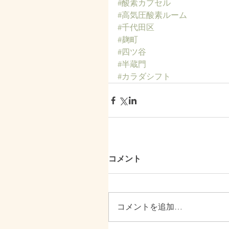
#酸素カプセル
#高気圧酸素ルーム
#千代田区
#麹町
#四ツ谷
#半蔵門
#カラダシフト
コメント
コメントを追加…