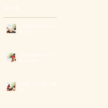
最新記事
# 美容鍼で顔まわりを
整える
# 顔の印象をやさしく
整える美容ケア
# 首肩こりと背中の重
さに