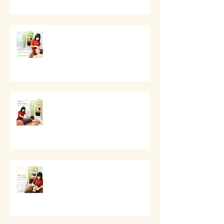
# 顔の印象をやさしく整える美容
ケア
# 首肩こりと背中の重さに
# 頬と口元のすっきり美容ケア