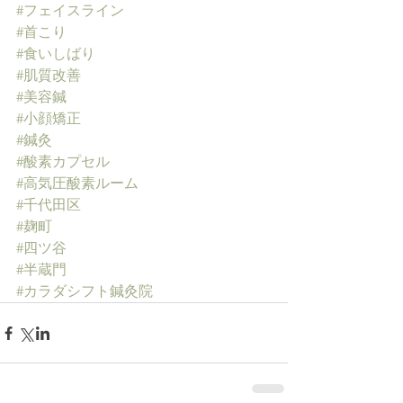
#フェイスライン
#首こり
#食いしばり
#肌質改善
#美容鍼
#小顔矯正
#鍼灸
#酸素カプセル
#高気圧酸素ルーム
#千代田区
#麹町
#四ツ谷
#半蔵門
#カラダシフト鍼灸院