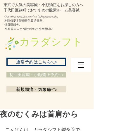
東京で人気の美容鍼・小顔矯正をお探しの方へ
千代田区麹町でおすすめの酸素ルーム美容鍼
Our clinic provides services in Japanese only.
本院仅提本院僅提供日語服務。
供日语服务。
저희 클리닉은 일본어로만 진료합니다.
​カラダシフト
通常予約はこちら👈
初回美容鍼・小顔矯正予約👈
新規頭痛・気象痛👈
夜のむくみは首肩から
こんばんは、カラダシフト鍼灸院で