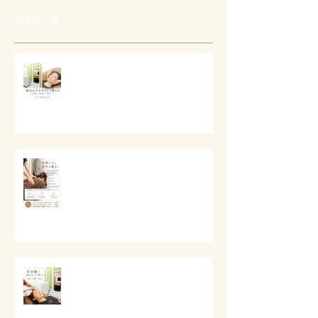
最新記事
# 口元とフェイスラインの美容ケ
ア
# 首肩こりと背中の重さに
# 美容鍼で顔まわりを整える