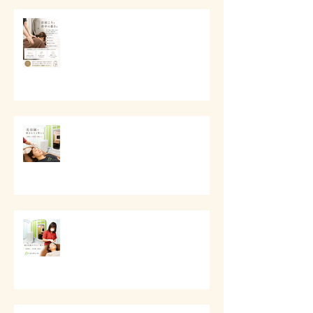
# 首肩こりと背中の重さに
# 美容鍼で顔まわりを整える
# 顔の印象をやさしく整える美容
ケア