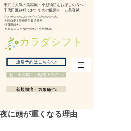
東京で人気の美容鍼・小顔矯正をお探しの方へ
千代田区麹町でおすすめの酸素ルーム美容鍼
Our clinic provides services in Japanese only.
本院仅提本院僅提供日語服務。
供日语服务。
저희 클리닉은 일본어로만 진료합니다.
​カラダシフト
通常予約はこちら👈
初回美容鍼・小顔矯正予約👈
新規頭痛・気象痛👈
夜に頭が重くなる理由