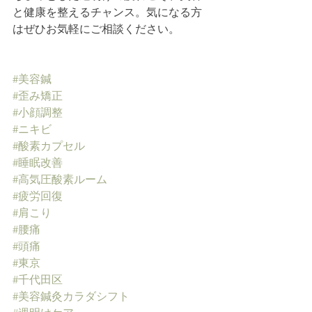
と健康を整えるチャンス。気になる方
はぜひお気軽にご相談ください。
#美容鍼
#歪み矯正
#小顔調整
#ニキビ
#酸素カプセル
#睡眠改善
#高気圧酸素ルーム
#疲労回復
#肩こり
#腰痛
#頭痛
#東京
#千代田区
#美容鍼灸カラダシフト