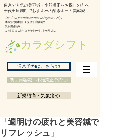
東京で人気の美容鍼・小顔矯正をお探しの方へ
千代田区麹町でおすすめの酸素ルーム美容鍼
Our clinic provides services in Japanese only.
本院仅提本院僅提供日語服務。
供日语服务。
저희 클리닉은 일본어로만 진료합니다.
​カラダシフト
通常予約はこちら👈
初回美容鍼・小顔矯正予約👈
新規頭痛・気象痛👈
「週明けの疲れと美容鍼で
リフレッシュ」