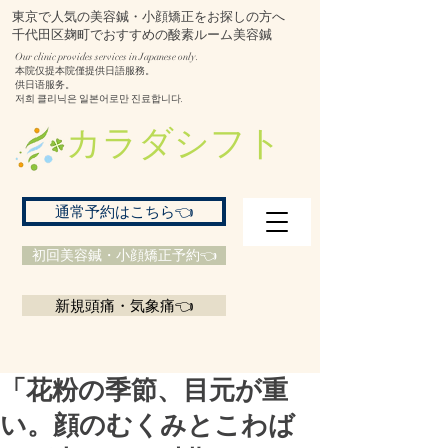
東京で人気の美容鍼・小顔矯正をお探しの方へ
千代田区麹町でおすすめの酸素ルーム美容鍼
Our clinic provides services in Japanese only.
本院仅提本院僅提供日語服務。
供日语服务。
저희 클리닉은 일본어로만 진료합니다.
​カラダシフト
通常予約はこちら👈
初回美容鍼・小顔矯正予約👈
新規頭痛・気象痛👈
「花粉の季節、目元が重
い。顔のむくみとこわば