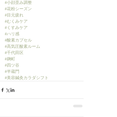
#小顔歪み調整
#花粉シーズン
#目元疲れ
#むくみケア
#くすみケア
#ハリ感
#酸素カプセル
#高気圧酸素ルーム
#千代田区
#麹町
#四ツ谷
#半蔵門
#美容鍼灸カラダシフト