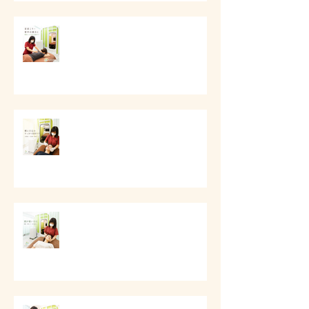
# 首肩こりと背中の重さに
# 頬と口元のすっきり美容ケア
# 頭痛と首肩こりのケア