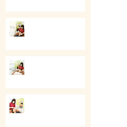
# 頬と口元のすっきり美容ケア
# 頭痛と首肩こりのケア
第一印象と顔まわりケア