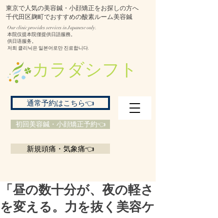
東京で人気の美容鍼・小顔矯正をお探しの方へ
千代田区麹町でおすすめの酸素ルーム美容鍼
Our clinic provides services in Japanese only.
本院仅提本院僅提供日語服務。
供日语服务。
저희 클리닉은 일본어로만 진료합니다.
​カラダシフト
通常予約はこちら👈
初回美容鍼・小顔矯正予約👈
新規頭痛・気象痛👈
「昼の数十分が、夜の軽さ
を変える。力を抜く美容ケ