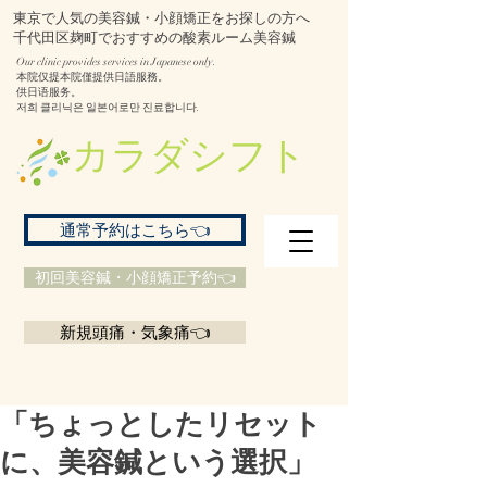
東京で人気の美容鍼・小顔矯正をお探しの方へ
千代田区麹町でおすすめの酸素ルーム美容鍼
Our clinic provides services in Japanese only.
本院仅提本院僅提供日語服務。
供日语服务。
저희 클리닉은 일본어로만 진료합니다.
​カラダシフト
通常予約はこちら👈
初回美容鍼・小顔矯正予約👈
新規頭痛・気象痛👈
「ちょっとしたリセット
に、美容鍼という選択」